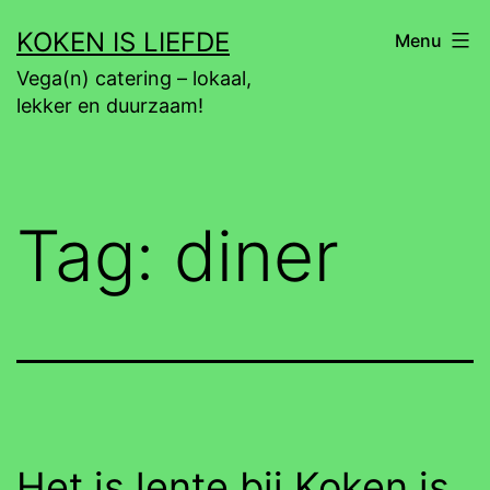
Ga
KOKEN IS LIEFDE
Menu
naar
Vega(n) catering – lokaal,
de
lekker en duurzaam!
inhoud
Tag:
diner
Het is lente bij Koken is