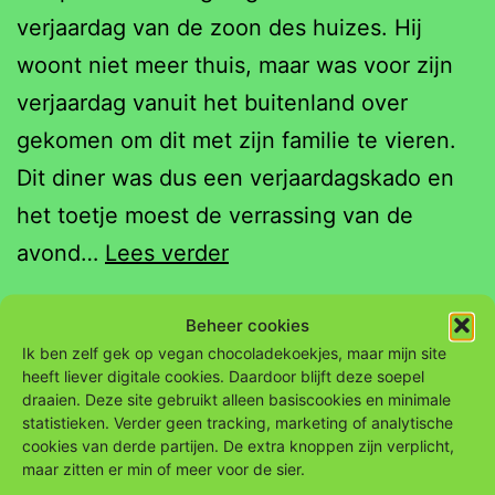
verjaardag van de zoon des huizes. Hij
woont niet meer thuis, maar was voor zijn
verjaardag vanuit het buitenland over
gekomen om dit met zijn familie te vieren.
Dit diner was dus een verjaardagskado en
het toetje moest de verrassing van de
Koken
avond…
Lees verder
is
Liefde
Beheer cookies
Gepubliceerd op
14 februari 2018
Ik ben zelf gek op vegan chocoladekoekjes, maar mijn site
als
Gecategoriseerd als
Feest
heeft liever digitale cookies. Daardoor blijft deze soepel
verjaardagskado
Getagged
draaien. Deze site gebruikt alleen basiscookies en minimale
diner
,
tiramisu
,
verjaardag
statistieken. Verder geen tracking, marketing of analytische
cookies van derde partijen. De extra knoppen zijn verplicht,
maar zitten er min of meer voor de sier.