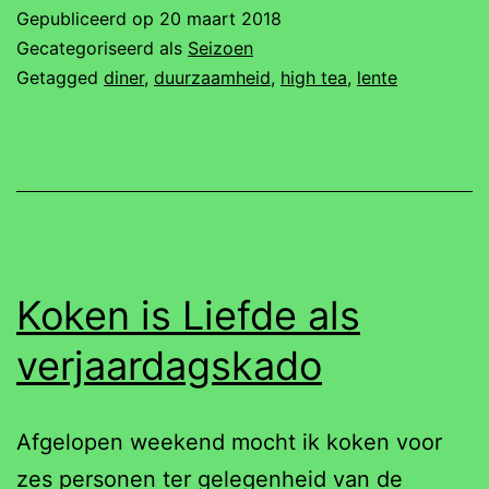
lente
Gepubliceerd op
20 maart 2018
bij
Gecategoriseerd als
Seizoen
Koken
Getagged
diner
,
duurzaamheid
,
high tea
,
lente
is
Liefde!
Koken is Liefde als
verjaardagskado
Afgelopen weekend mocht ik koken voor
zes personen ter gelegenheid van de