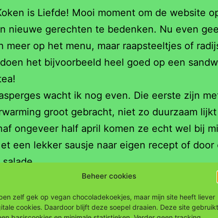
Koken is Liefde! Mooi moment om de website o
 en nieuwe gerechten te bedenken. Nu even ge
meer op het menu, maar raapsteeltjes of radijs
 doen het bijvoorbeeld heel goed op een sandwi
tea!
asperges wacht ik nog even. Die eerste zijn me
warming groot gebracht, niet zo duurzaam lijkt 
af ongeveer half april komen ze echt wel bij mi
t een lekker sausje naar eigen recept of door
e salade…
Beheer cookies
t water je al in de mond? Neem dan snel
conta
m af te spreken wanneer ik bij jou kom koken!
 ben zelf gek op vegan chocoladekoekjes, maar mijn site heeft liever
gitale cookies. Daardoor blijft deze soepel draaien. Deze site gebruik
leen basiscookies en minimale statistieken. Verder geen tracking,