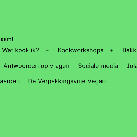
rzaam!
Wat kook ik?
Kookworkshops
Bakk
Open
Open
menu
menu
Antwoorden op vragen
Sociale media
Jol
aarden
De Verpakkingsvrije Vegan