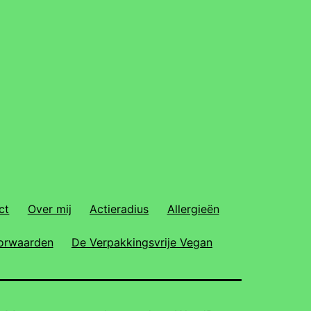
ct
Over mij
Actieradius
Allergieën
orwaarden
De Verpakkingsvrije Vegan