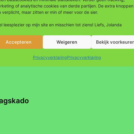
rketing of analytische cookies van derde partijen. De extra knoppen
n verplicht, maar zitten er min of meer voor de sier.
l leesplezier op mijn site en misschien tot ziens! Liefs, Jolanda
erd op
20 maart 2018
Gecategoriseerd 
nda Vos
Getagged
diner
,
duurzaa
Accepteren
Weigeren
Bekijk voorkeure
Privacyverklaring
Privacyverklaring
rdagskado