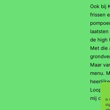
Ook bij 
frissen
pompoen 
laatsten
de high 
Met die 
grondver
Maar van
menu. Me
heerlijk
Loopt he
mij op o
Ik
di
al