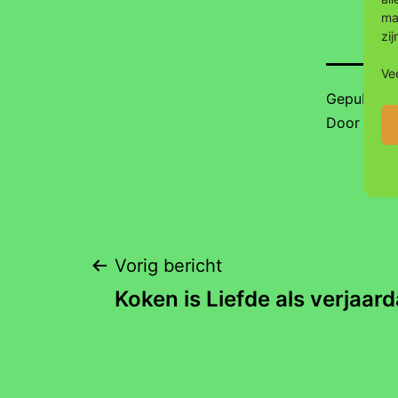
ma
zij
Vee
Gepublice
Door
Jola
Bericht
Vorig bericht
Koken is Liefde als verjaa
navigatie