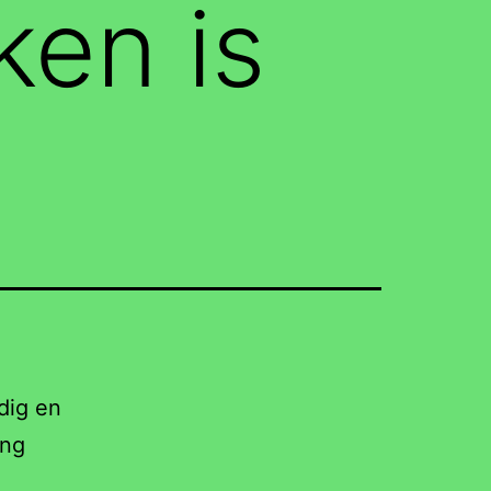
ken is
ndig en
ing