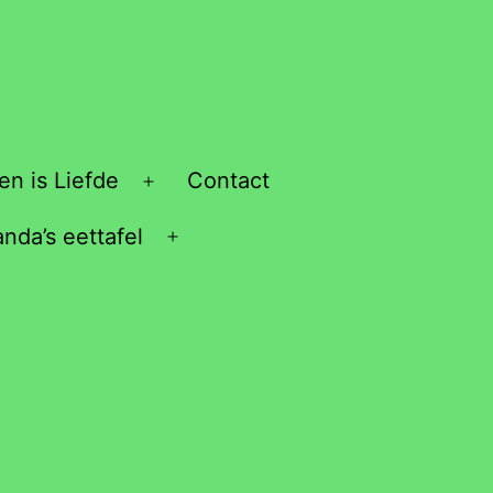
en is Liefde
Contact
Open
menu
anda’s eettafel
Open
menu