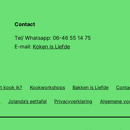
Contact
Tel/ Whatsapp: 06-46 55 14 75
E-mail:
Koken is Liefde
t kook ik?
Kookworkshops
Bakken is Liefde
Conta
a
Jolanda’s eettafel
Privacyverklaring
Algemene vo