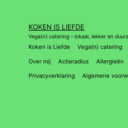
Ga
naar
de
KOKEN IS LIEFDE
inhoud
Vega(n) catering – lokaal, lekker en duu
Koken is Liefde
Vega(n) catering
Over mij
Actieradius
Allergieën
Privacyverklaring
Algemene voorw