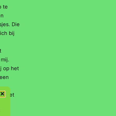
p te
en
jes. Die
ch bij
t
mij.
j op het
 een
ct
met
t