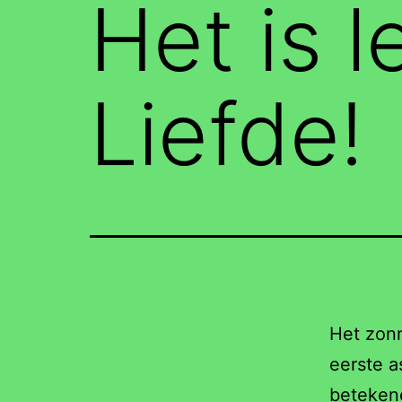
Het is l
Liefde!
Het zonn
eerste a
betekene