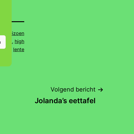
als
Seizoen
mheid
,
high
n
tea
,
lente
Volgend bericht
Jolanda’s eettafel