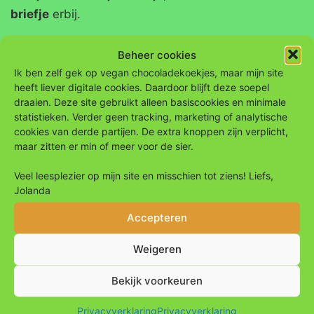
briefje
erbij.
Beheer cookies
Ik ben zelf gek op vegan chocoladekoekjes, maar mijn site
heeft liever digitale cookies. Daardoor blijft deze soepel
draaien. Deze site gebruikt alleen basiscookies en minimale
statistieken. Verder geen tracking, marketing of analytische
cookies van derde partijen. De extra knoppen zijn verplicht,
maar zitten er min of meer voor de sier.
Contact
Veel leesplezier op mijn site en misschien tot ziens! Liefs,
Jolanda
Telefoon en Signal:
Accepteren
06-46 55 14 75
E-mail:
Weigeren
info@koken-is-liefde.nl
Bekijk voorkeuren
Adres:
Drentesingel 6
Privacyverklaring
Privacyverklaring