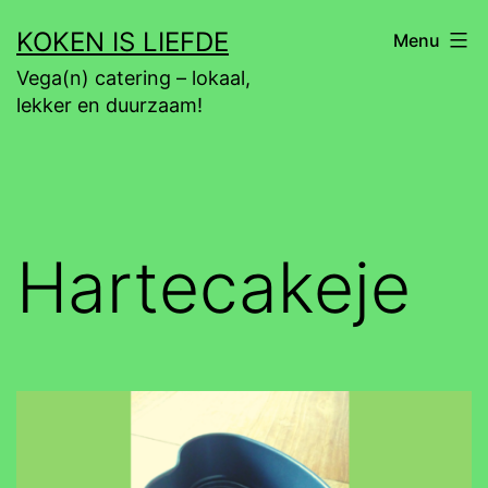
Ga
KOKEN IS LIEFDE
Menu
naar
Vega(n) catering – lokaal,
de
lekker en duurzaam!
inhoud
Hartecakeje